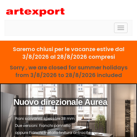
Toggle
naviga
Saremo chiusi per le vacanze estive dal
3/8/2026 al 28/8/2026 compresi
Sorry , we are closed for summer holidays
from 3/8/2026 to 28/8/2026 included
Nuovo direzionale Aurea
Piani scrivania spessore 38 mm
Due versioni: Fianchi pannello
oppure Fianchi metallo finitura antracite