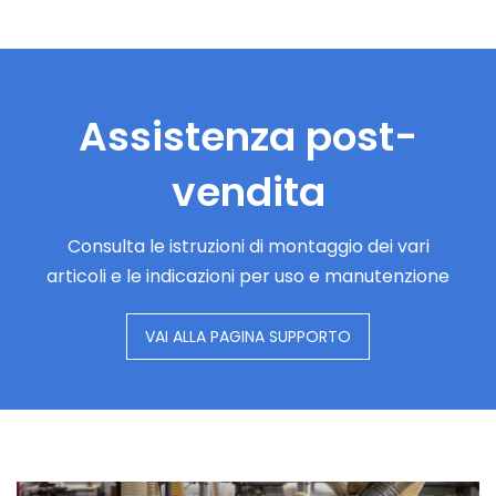
Assistenza post-
vendita
Consulta le istruzioni di montaggio dei vari
articoli e le indicazioni per uso e manutenzione
VAI ALLA PAGINA SUPPORTO